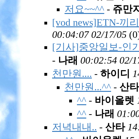
저요~~^^
-
쥬만
[vod news]ETN
00:04:07 02/17/05
(
0
[기사]중앙일보-인기
-
나래
00:02:54 02/1
천만원....
-
하이디
1
천만원...^^
-
산
^^
-
바이올렛
^^
-
나래
01:00
저녁내내..
-
산타
14