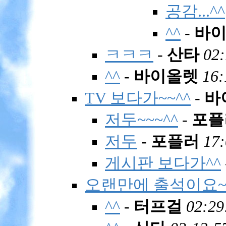
공감...^^
^^
-
바
ㅋㅋㅋ
-
산타
02:
^^
-
바이올렛
16:
TV 보다가~~^^
-
바
저두~~~^^
-
포플
저두
-
포플러
17:
게시판 보다가^^
오랜만에 출석이요~
^^
-
터프걸
02:29