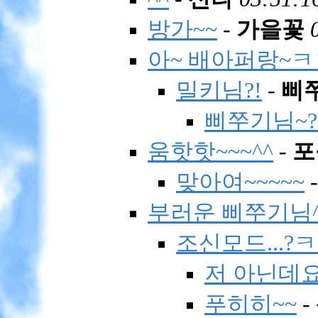
방가~~
-
가을꽃
아~ 배아퍼랑~ㅋ
밀키님?!
-
삐
삐쭈기님~?
움핫핫~~~^^
-
포
맞아여~~~~~
부러운 삐쭈기님^
조신모드...?
저 아닌데요
푸히히~~
-