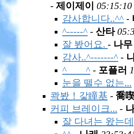
-
제이제이
05:15:10
감사합니다..^^
-
^-----^
-
산타
05:
잘 봤어요.
-
나무
감사..^-------^
-
^____^
-
포플러
1
눈을 뗄수 없는...
콱봤！갛瞳基
-
喬
커피 브레이크...
-
잘 다녀는 왔는데,