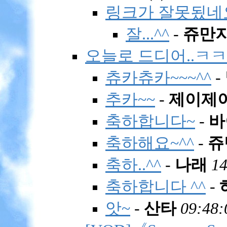
링크가 잘못됬네요..
잘...^^
-
쥬만
오늘로 드디어..ㅋㅋ
츄카츄카~~~^^
-
추카~~
-
제이제
축하합니다~
-
바
축하해요~^^
-
쥬
축하..^^
-
나래
14
축하합니다 ^^
-
앗~
-
산타
09:48: