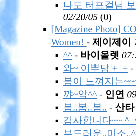
나도 터프걸님 보
02/20/05
(
0)
[Magazine Photo]
Women!
-
제이제이
^^
-
바이올렛
07:
와~ 이뿌당 +_+
-
봄이 느껴지는~~~
꺄~악^^
-
인연
09
봄..봄..봄..
-
산타
감사합니다~~＾
부드러운..미소..^