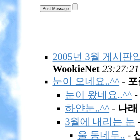
2005년 3월 게시판입니다
WookieNet
23:27:21
눈이 오네요..^^
-
포
눈이 왔네요..^^
하얀눈..^^
-
나래
3월에 내리는 눈
울 동네두..
-