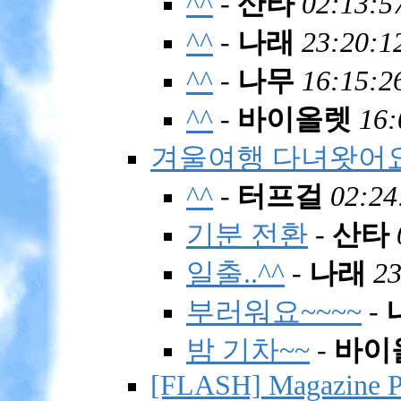
^^
-
산타
02:13:5
^^
-
나래
23:20:1
^^
-
나무
16:15:2
^^
-
바이올렛
16:
겨울여행 다녀왓어요
^^
-
터프걸
02:24
기분 전환
-
산타
일출..^^
-
나래
23
부러워요~~~~
-
밤 기차~~
-
바이
[FLASH] Magazine P