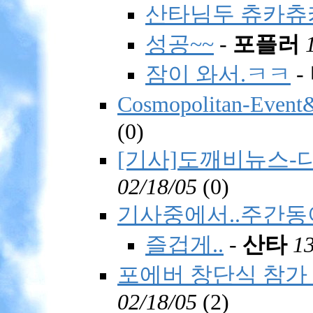
산타님두 츄카츄
성공~~
-
포플러
잠이 와서.ㅋㅋ
-
Cosmopolitan-Event
(
0)
[기사]도깨비뉴스-
02/18/05
(
0)
기사중에서..주간
즐겁게..
-
산타
13
포에버 창단식 참가
02/18/05
(
2)