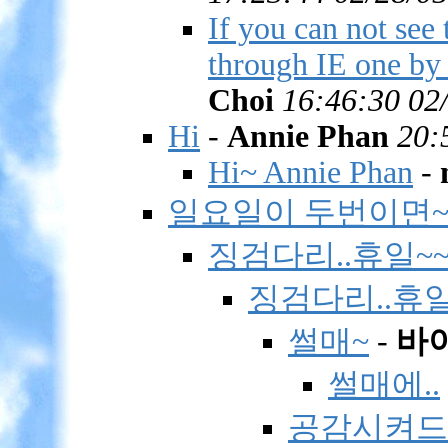
If you can not see
through IE one by 
Choi
16:46:30 02
Hi
-
Annie Phan
20:
Hi~ Annie Phan
-
일요일이 두번이면~
징검다리..휴일~~
징검다리..휴일
썰매~
-
바
썰매에..
공감시켜드