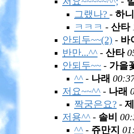
저요~~~~~^^;
-
그랬나?
-
하
ㅋㅋㅋ
-
산타
안되두~~(2)
-
바
반만...^^
-
산타
0
안되두~~
-
가을
^^
-
나래
00:37
저요~~^^
-
나래
짝궁은요?
-
저용^^
-
솔비
00:
^^
-
쥬만지
01