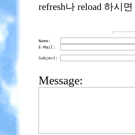
refresh나 reload 하시
Name:    
E-Mail:  
Subject: 
Message: