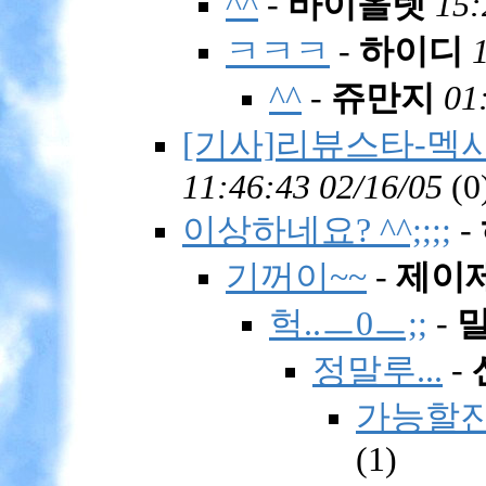
^^
-
바이올렛
15:
ㅋㅋㅋ
-
하이디
^^
-
쥬만지
01
[기사]리뷰스타-멕시
11:46:43 02/16/05
(
0
이상하네요? ^^;;;;
-
기꺼이~~
-
제이
헉..ㅡ0ㅡ;;
-
정말루...
-
가능할진
(
1)