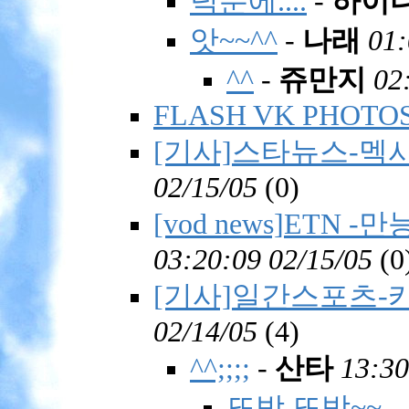
덕분에....
-
하이
앗~~^^
-
나래
01:
^^
-
쥬만지
02
FLASH VK PHOTO
[기사]스타뉴스-멕
02/15/05
(
0)
[vod news]ET
03:20:09 02/15/05
(
0
[기사]일간스포츠-
02/14/05
(
4)
^^;;;;
-
산타
13:30
또박 또박~~
-