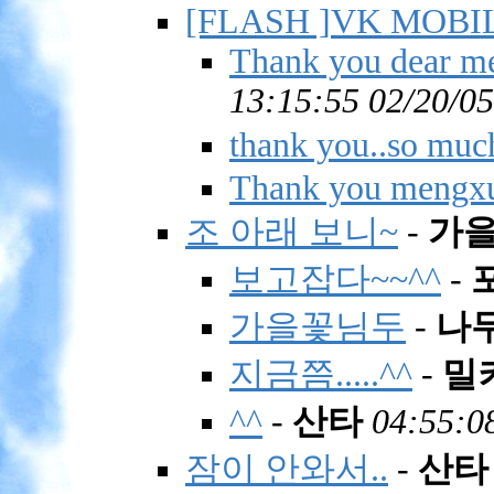
[FLASH ]VK MOBI
Thank you dear me
13:15:55 02/20/05
thank you..so muc
Thank you mengx
조 아래 보니~
-
가
보고잡다~~^^
-
가을꽃님두
-
나
지금쯤.....^^
-
밀
^^
-
산타
04:55:0
잠이 안와서..
-
산타