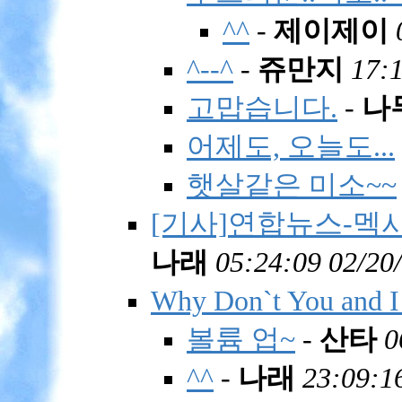
^^
-
제이제이
^--^
-
쥬만지
17:1
고맙습니다.
-
나
어제도, 오늘도...
햇살같은 미소~~
[기사]연합뉴스-멕시
나래
05:24:09 02/20
Why Don`t You and 
볼륨 업~
-
산타
0
^^
-
나래
23:09:1