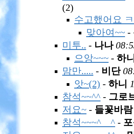
(
2)
수고했어요 
맞아여~~
-
미투..
-
나나
08:5
으앙~~~
-
하
맘만.....
-
비단
08
앗~(2)
-
하니
참석~~^^
-
그로
저요~
-
들꽃바람
참석~~~^__^
-
포