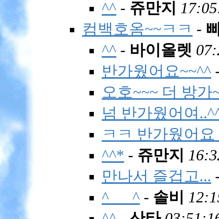
^^
-
쥬만지
17:05
컴백호옴~~ㅋㅋ
-
^^
-
바이올렛
07:
반가웠어요~~^^
오호~~~ 더 방가
넘 반가웠어여..^
ㅋㅋ 반가웠어요 
^^*
-
쥬만지
16:3
만나서 즐겁고...
^___^
-
솔비
12:1
^^
-
산타
03:51:1