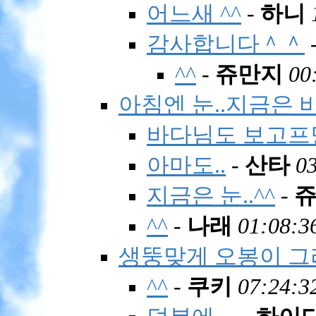
어느새 ^^
-
하니
감사합니다＾＾
^^
-
쥬만지
00
아침엔 눈..지금은 비.
바다님도 보고프당
아마도..
-
산타
03
지금은 눈..^^
-
^^
-
나래
01:08:3
생뚱맞게 오봉이 그리
^^
-
쿠키
07:24:3