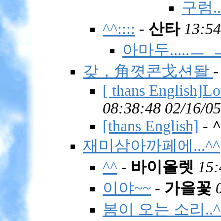
구럼..
^^::::
-
산타
13:54
아마두.....ㅡ_ㅡ
갖，角꼇콘戈션돨
[ thans English]Lo
08:38:48 02/16/05
[thans English]
-
^
재미삼아까페에...^^
^^
-
바이올렛
15:
이야~~
-
가을꽃
봄이 오는 소리..^^