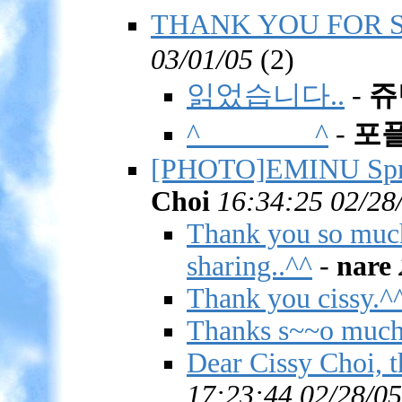
THANK YOU FOR S
03/01/05
(
2)
읽었습니다..
-
쥬
^________^
-
포
[PHOTO]EMINU Sprin
Choi
16:34:25 02/28
Thank you so much
sharing..^^
-
nare
Thank you cissy.^
Thanks s~~o much
Dear Cissy Choi, t
17:23:44 02/28/05