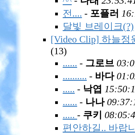
^^
-
나래
23:53:4
전....
-
포플러
16:
달빛 브레이크(?)
[Video Clip] 하늘정원
(
13)
......
-
그로브
03:0
..........
-
바다
01:0
.....
-
낙엽
15:50:1
......
-
나나
09:37:
.....
-
쿠키
08:05:4
편안하길.. 바랍니