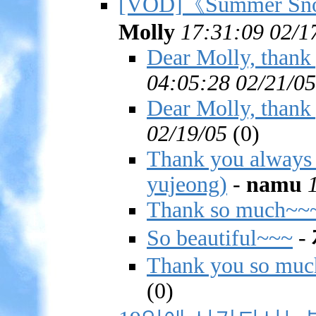
[VOD]《Summer Sn
Molly
17:31:09 02/1
Dear Molly, thank 
04:05:28 02/21/05
Dear Molly, thank 
02/19/05
(
0)
Thank you always 
yujeong)
-
namu
Thank so much~~
So beautiful~~~
-
Thank you so muc
(
0)