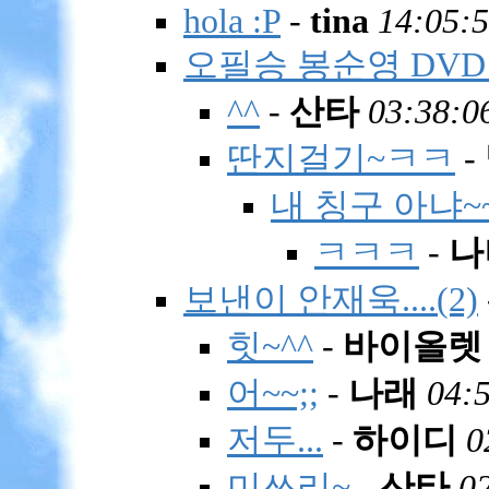
hola :P
-
tina
14:05:5
오필승 봉순영 DVD
^^
-
산타
03:38:0
딴지걸기~ㅋㅋ
-
내 칭구 아냐~
ㅋㅋㅋ
-
나
보낸이 안재욱....(2)
힛~^^
-
바이올렛
어~~;;
-
나래
04:5
저두...
-
하이디
0
미쓰리~
-
산타
0