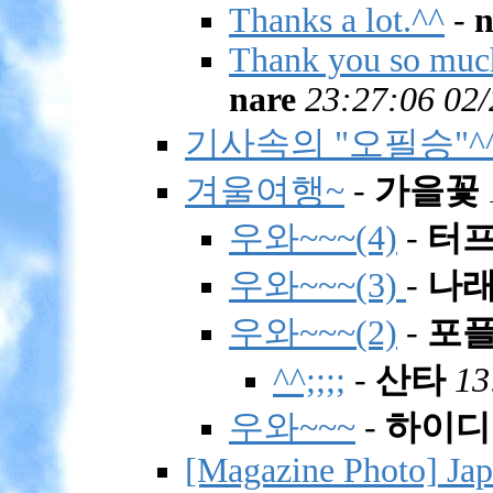
Thanks a lot.^^
-
Thank you so much
nare
23:27:06 02/
기사속의 "오필승"^
겨울여행~
-
가을꽃
우와~~~(4)
-
터
우와~~~(3)
-
나
우와~~~(2)
-
포
^^;;;;
-
산타
13
우와~~~
-
하이디
[Magazine Photo] Ja