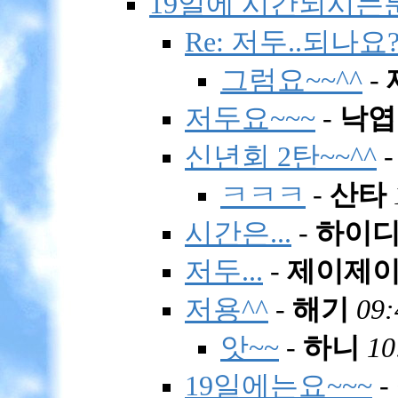
19일에 시간되시는분~
Re: 저두..되나요
그럼요~~^^
-
저두요~~~
-
낙엽
신년회 2탄~~^^
ㅋㅋㅋ
-
산타
시간은...
-
하이
저두...
-
제이제
저용^^
-
해기
09:
앗~~
-
하니
10
19일에는요~~~
-