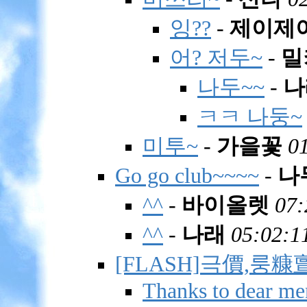
잉??
-
제이제
어? 저두~
-
밀
나두~~
-
나
ㅋㅋ 나둥~
미투~
-
가을꽃
0
Go go club~~~~
-
나
^^
-
바이올렛
07:
^^
-
나래
05:02:1
[FLASH]극價,룽糠
Thanks to dear men