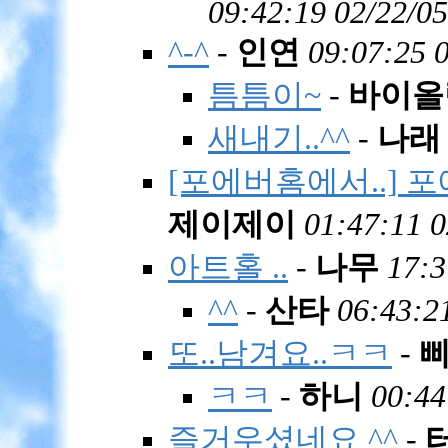
09:42:19 02/22/05
^-^
-
인연
09:07:25 
틈틈이~
-
바이올
새내기..^^
-
나래
[포에버홈에서..] 
제이제이
01:47:11 0
아트홀 ..
-
나무
17:3
^^
-
산타
06:43:2
또..남겨요..ㅋㅋ
-
ㅋㅋ
-
하니
00:44
즐거우셨네요 ^^
-