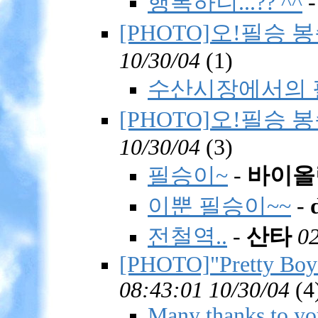
행복하니...?? ^^
[PHOTO]오!필승 봉
10/30/04
(
1)
수산시장에서의 필
[PHOTO]오!필승 봉
10/30/04
(
3)
필승이~
-
바이올
이뿐 필승이~~
-
전철역..
-
산타
02
[PHOTO]"Pretty Boy
08:43:01 10/30/04
(
4
Many thanks to yo