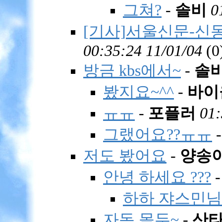
그쳐?
-
솔비
0
[기사]서울신문-신동
00:35:24 11/01/04
(
0
방금 kbs에서~
-
솔
봤지요~^^
-
바이
ㅠㅠ
-
포플러
01:
그랬어요??ㅠㅠ
저도 봤어요
-
양송
안녕 하세요 ???
하하 쟈스민님
자동 몰두~
-
산