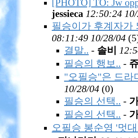
[PHOTO] TO: Jw opp
jessieca
12:50:24 10/
필승이가 후계자가 
08:11:49 10/28/04
(
5
결말..
-
솔비
12:5
필승의 행보..
-
"오필승"은 드라
10/28/04
(
0)
필승의 선택..
-
필승의 선택..
-
오필승 봉순영 '멋