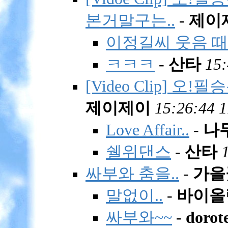
본거말구는..
-
제이
이정길씨 웃음 때문
ㅋㅋㅋ
-
산타
15:
[Video Clip] 오
제이제이
15:26:44 1
Love Affair..
-
나
쉘위댄스
-
산타
싸부와 춤을..
-
가을
말없이..
-
바이올
싸부와~~
-
dorot