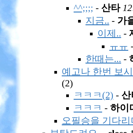
^^;;;;
-
산타
12
지금..
-
가
이제..
-
ㅠㅠ
한때는...
-
예고나 한번 보시
(
2)
ㅋㅋㅋ(2)
-
산
ㅋㅋㅋ
-
하이
오필승을 기다리며