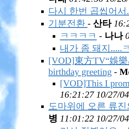
다시 한번 곱씹어서.
기분전환
-
산타
16:
ㅋㅋㅋㅋ
-
나나
내가 좀 돼지.....
[VOD]東方TV“娛樂星天地
birthday greeting
-
Mo
[VOD]This I pro
16:21:27 10/27/04
도마위에 오른 류진의 
병
11:01:22 10/27/04