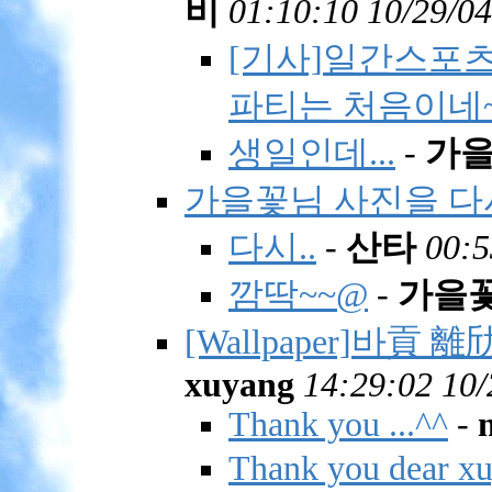
비
01:10:10 10/29/04
[기사]일간스포츠
파티는 처음이네~
생일인데...
-
가
가을꽃님 사진을 다
다시..
-
산타
00:5
깜딱~~@
-
가을
[Wallpaper]바
xuyang
14:29:02 10/
Thank you ...^^
-
Thank you dear xu