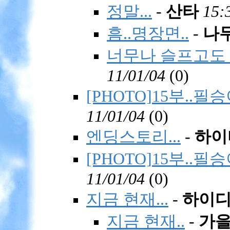
정말...
-
산타
15:
흠..명장면..
-
나
너무나 슬프고도 
11/01/04
(
0)
[PHOTO]15부..
11/01/04
(
0)
엔딩스토리...
-
하이
[PHOTO]15부..
11/01/04
(
0)
지금 현재...
-
하이
지금 현재..
-
가