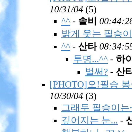
10/31/04
(
5)
^^
-
솔비
00:44:2
밝게 웃는 필승이
^^
-
산타
08:34:5
투명...^^
-
하
벌써?
-
산
[PHOTO]오!필승 봉
10/30/04
(
3)
그래두 필승이는~
깊어지는 눈...
-