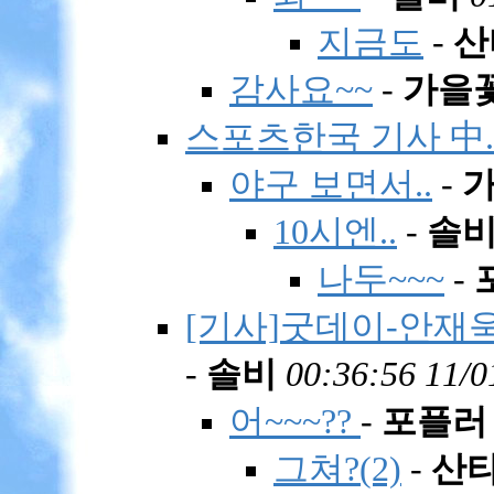
지금도
-
산
감사요~~
-
가을
스포츠한국 기사 中.
야구 보면서..
-
10시엔..
-
솔
나두~~~
-
[기사]굿데이-안재
-
솔비
00:36:56 11/0
어~~~??
-
포플러
그쳐?(2)
-
산