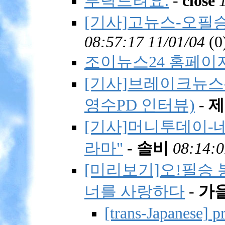
부탁드려요.
-
close
[기사]고뉴스-오필승
08:57:17 11/01/04
(
0
조이뉴스24 홈페이지
[기사]브레이크뉴스-
영수PD 인터뷰)
-
제
[기사]머니투데이-네
라마"
-
솔비
08:14:0
[미리보기]오!필승 
너를 사랑하다
-
가
[trans-Japanes