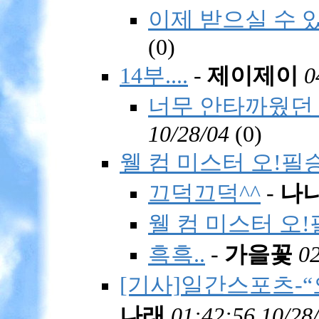
이제 받으실 수 있
(
0)
14부....
-
제이제이
0
너무 안타까웠던 
10/28/04
(
0)
웰 컴 미스터 오!필승
끄덕끄덕^^
-
나
웰 컴 미스터 오!
흑흑..
-
가을꽃
02
[기사]일간스포츠-
나래
01:42:56 10/28