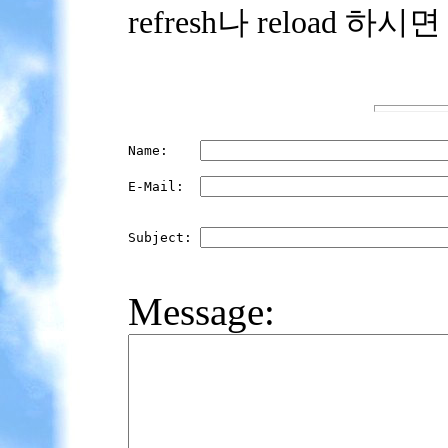
refresh나 reload 하시
Name:    
E-Mail:  
Subject: 
Message: