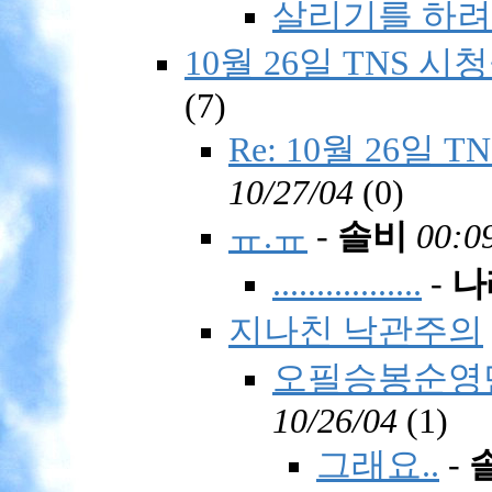
살리기를 하려다.
10월 26일 TNS 시청
(
7)
Re: 10월 26일 
10/27/04
(
0)
ㅠ.ㅠ
-
솔비
00:0
.................
-
나
지나친 낙관주의
오필승봉순영
10/26/04
(
1)
그래요..
-