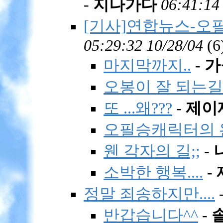
-
지나가다
06:41:14
[기사]연합뉴스-오필
05:29:32 10/28/04
(
6
마지막까지..
-
가
오봉이 잘 되는길
또 ...왜???
-
제이
오필승캐릭터의 완
웬 각자의 길;;
-
소박한 행복....
-
정말 죄송하지만....
반갑습니다^^
-