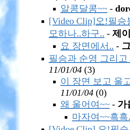
알콩달콩~~
-
dor
[Video Clip]오!
모하나..하구..
-
제
요 장면에서..
-
필승과 순영 그리고 필
11/01/04
(
3)
이 장면 보고 울고
11/01/04
(
0)
왜 울어여~~
-
가
마자여~~흑흑.
[Vidoe Clip] 오