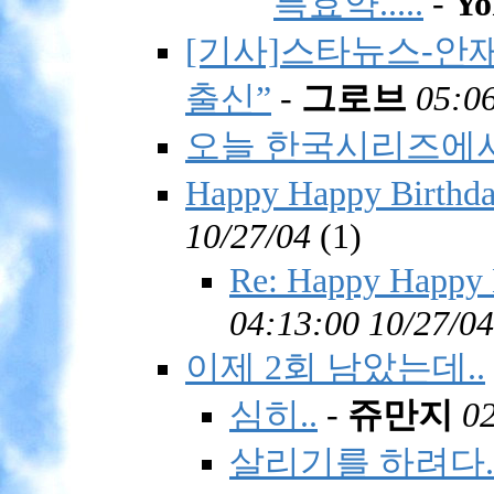
특효약.....
-
Yo
[기사]스타뉴스-안재
출신”
-
그로브
05:06
오늘 한국시리즈에서.
Happy Happy Bir
10/27/04
(
1)
Re: Happy Hap
04:13:00 10/27/04
이제 2회 남았는데..
심히..
-
쥬만지
02
살리기를 하려다..