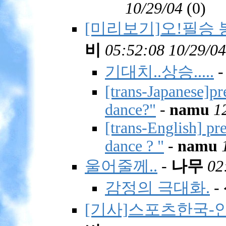
10/29/04
(
0)
[미리보기]오!필승 봉순
비
05:52:08 10/29/04
기대치..상승.....
[trans-Japanese]pr
dance?"
-
namu
1
[trans-English] pre
dance ? "
-
namu
울어줄께..
-
나무
02
감정의 극대화.
-
[기사]스포츠한국-안