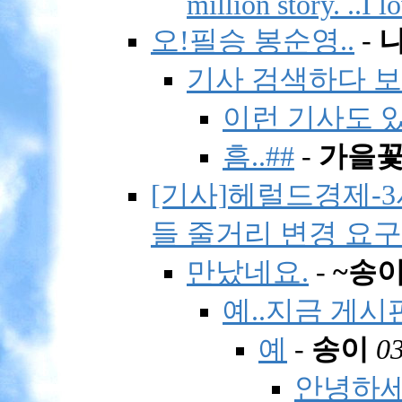
million story. ..I 
오!필승 봉순영..
-
기사 검색하다 보니
이런 기사도 
흠..##
-
가을
[기사]헤럴드경제-3
들 줄거리 변경 요구
만났네요.
-
~송
예..지금 게시
예
-
송이
03
안녕하세