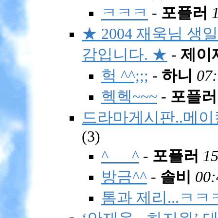
ㅋㅋㅋ
-
포플러
★ 2004 재욱님 생
감입니다. ★
-
제이
헉 ^^;;;
-
하니
07:
헥헥~~~
-
포플러
드라마게시판..메이
(
3)
^___^
-
포플러
15
방금^^
-
솔비
00:
톰과 제리...ㅋㅋ