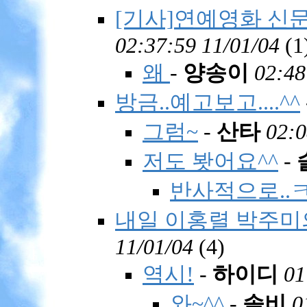
[기사]연예영화 신문
02:37:59 11/01/04
(
1
왜
-
양송이
02:48
방금..예고보고....^^
그럼~
-
산타
02:0
저도 봣어요^^
-
반사적으로..
내일 이홍렬 박주미
11/01/04
(
4)
역시!
-
하이디
01
와~^^
-
솔비
0