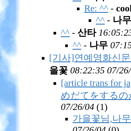
Re: ^^
-
coo
^^
-
나
^^
-
산타
16:05:2
^^
-
나무
07:15
[기사]연예영화신문
을꽃
08:22:35 07/26
[article trans
めだてをするの
07/26/04
(
1)
가을꽃님,나무
07/26/04
(
0)