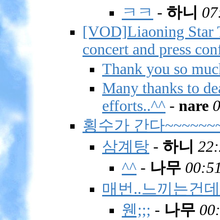
ㅋㅋ
-
하니
07
[VOD]Liaoning Star 
concert and press con
Thank you so much
Many thanks to dea
efforts..^^
-
nare
0
횡수가 간다~~~~~~~
삼계탕
-
하니
22:
^^
-
나무
00:51
매번..느끼는건데.
웬;;;
-
나무
00