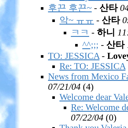
후끈 후끈~
-
산타
0
악~ ㅠㅠ
-
산타
0
ㅋㅋ
-
하니
11
^^;;;
-
산타
TO: JESSICA
-
Love
Re: TO: JESSICA
News from Mexico F
07/21/04
(
4)
Welcome dear Vale
Re: Welcome de
07/22/04
(
0)
Thank you Valeria