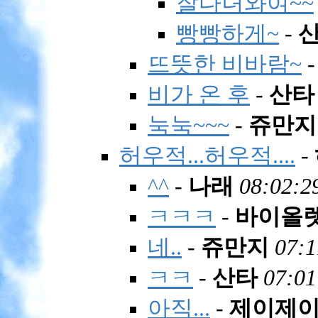
잘다녀와여~~
빵빵하게~
-
뜨뜻한 비바람~
비가 온 후
-
산타
눅눅~~~
-
쥬만지
허우적...허우적....
-
^^
-
나래
08:02:2
ㅋㅋㅋ
-
바이올
네..
-
쥬만지
07:1
ㅋㅋ
-
산타
07:01
아직...
-
제이제