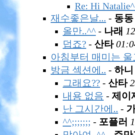
Re: Hi Natalie
재수좋은날...
-
동동
올만..^^
-
나래
12
덥죠?
-
산타
01:0
아침부터 매미는 울
방금 섹션에..
-
하니
그래요??
-
산타
2
내용 없음
-
제이
난 그시간에..
-
^^;;;;;;;
-
포플러
1
맞아여..^^
-
쥬만