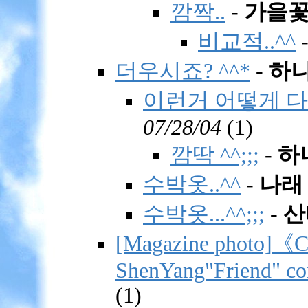
깜짝..
-
가을
비교적..^^
더우시죠? ^^*
-
하
이런거 어떻게 다
07/28/04
(
1)
깜딱 ^^;;;
-
하
수박옷..^^
-
나래
수박옷...^^;;;
-
산
[Magazine photo]
ShenYang"Friend" co
(
1)