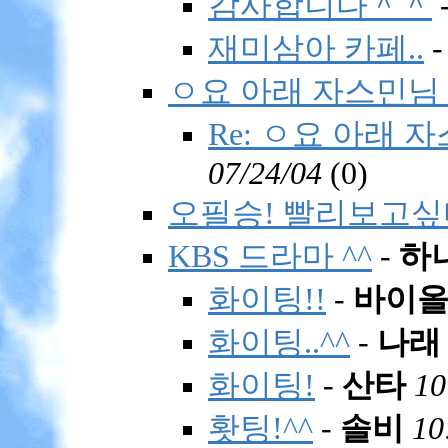
감사합니다＾＾
재미삼아 카페..
ㅇ요 아래 자스민님
Re: ㅇ요 아래
07/24/04
(
0)
오필승! 빨리보고싶
KBS 드라마 ^^
-
하
화이팅!!
-
바이
화이팅..^^
-
나래
화이팅!
-
산타
10
홧팅!^^
-
솔비
10