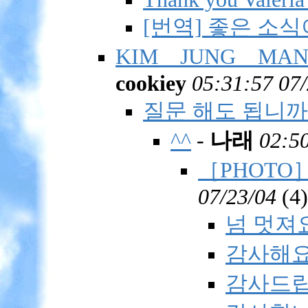
[번역] 좋은 소식
KIM JUNG M
cookiey
05:31:57 07
질문 해도 됩니까
^^
-
나래
02:50
［PHOTO］A
07/23/04
(
4)
넘 멋져요
감사해요.
감사드립