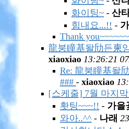
화이팅~
-
산
화이팅~
-
산
힘내요...!!
-
Thank you~~~~~~
龍붕瞳基돨劤든柬양역탠
xiaoxiao
13:26:21 07
Re: 龍붕瞳基돨
###
-
xiaoxiao
13:
[스케줄] 7월 마지
홧팅~~~!!
-
가을
와아..^^
-
나래
23