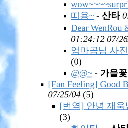
wow~~~~surpri
띠용~
-
산타
0
Dear WenRou &
01:24:12 07/26
엄마곰님 사진이
(
0)
@@~
-
가을꽃
[Fan Feeling] Good B
07/25/04
(
5)
[번역] 안녕 재욱님
(
3)