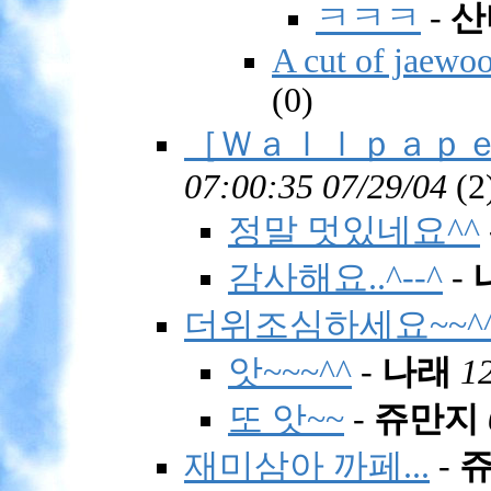
ㅋㅋㅋ
-
산
A cut of jaewo
(
0)
［Ｗａｌｌｐａｐｅ
07:00:35 07/29/04
(
2
정말 멋있네요^^
감사해요..^--^
-
더위조심하세요~~^
앗~~~^^
-
나래
1
또 앗~~
-
쥬만지
재미삼아 까페...
-