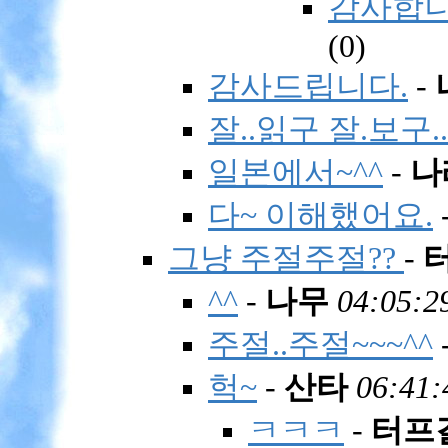
감사합니다
(
0)
감사드립니다.
-
잘..읽구 잘.보구..
일본에서~^^
-
나
다~ 이해했어요.
그냥 주절주절??
-
^^
-
나무
04:05:2
주절..주절~~~^^
헉~
-
산타
06:41:
ㅋㅋㅋ
-
터프