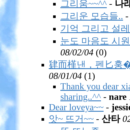
그리움~~^^
-
나
그리운 모습들..
기억 그리고 설레
눈도 마음도 시
08/02/04
(
0)
肄而槿낸，펜匕훙�―An
08/01/04
(
1)
Thank you dear xi
sharing..^^
-
nare
Dear loveya~~
-
jessi
앗~ 뜨거~~
-
산타
0