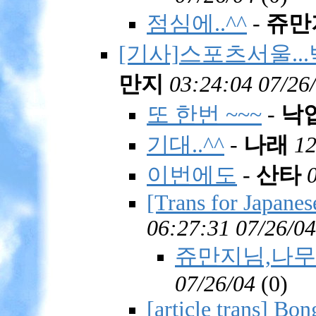
점심에..^^
-
쥬만
[기사]스포츠서울..
만지
03:24:04 07/26
또 한번 ~~~
-
낙
기대..^^
-
나래
12
이번에도
-
산타
[Trans for Japane
06:27:31 07/26/04
쥬만지님,나무
07/26/04
(
0)
[article trans] Bo