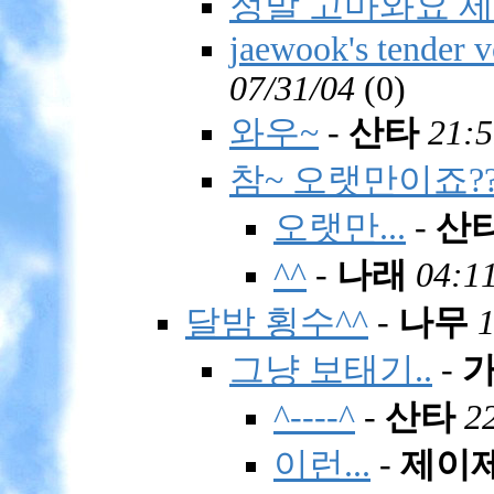
정말 고마와요 제
jaewook's tender v
07/31/04
(
0)
와우~
-
산타
21:5
참~ 오랫만이죠??
오랫만...
-
산
^^
-
나래
04:11
달밤 횡수^^
-
나무
1
그냥 보태기..
-
^----^
-
산타
2
이런...
-
제이