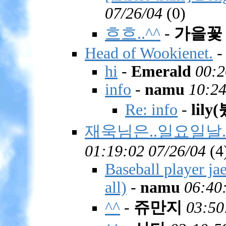
07/26/04
(
0)
흐흐..^^
-
가을꽃
Head of Wookienet.
hi
-
Emerald
00:2
info
-
namu
10:24
Re: info
-
lily
재욱님은..일요일날.
01:19:02 07/26/04
(
4
Baseball player ja
all)
-
namu
06:40
^^
-
쥬만지
03:50