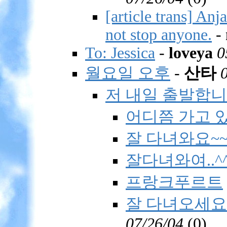
[article trans] Anj
not stop anyone.
-
To: Jessica
-
loveya
0
월요일 오후
-
산타
저 내일 출발합니다
어디쯤 가고 있
잘 다녀와요~~
잘다녀와여..^
프랑크푸르트
잘 다녀오세요
07/26/04
(
0)