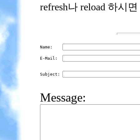
refresh나 reload 하시
Name:    
E-Mail:  
Subject: 
Message: