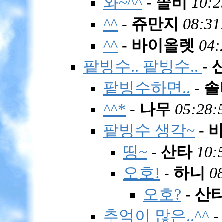
와~^^
-
솔비
10:2
^^
-
쥬만지
08:31
^^
-
바이올렛
04:
팥빙수.. 팥빙수..
-
팥빙수하면..
-
솔
^^*
-
나무
05:28:
팥빙수 생각~
-
띵~
-
산타
10:
오호!
-
하니
0
오호?
-
산
추억이 많은..^^