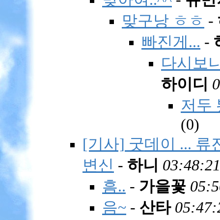
맞구낭 ㅎㅎ
-
빠진게...
-
다시보니 
하이디
0
저두 
(
0)
[기사] 굿데이 ... 류
변신
-
하니
03:48:21
흠..
-
가을꽃
05:5
음~
-
산타
05:47: