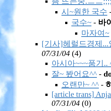
뜸 뜨는중.ㅡㅡ;;;;
시~원한 국수
국수~
-
바
마자여~
[기사]헤럴드경제..
07/31/04
(
4)
아시아~~~품기.. 
잘~ 봤어요^^
-
do
오랜만~ ^^
-
[article trans] An
07/31/04
(
0)