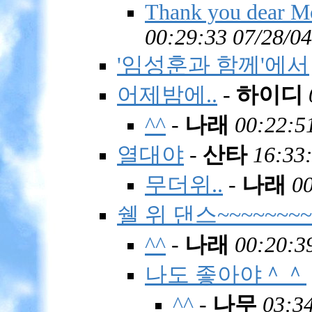
Thank you dear Mo
00:29:33 07/28/04
'임성훈과 함께'에서
어제밤에..
-
하이디
^^
-
나래
00:22:5
열대야
-
산타
16:33:
무더위..
-
나래
00
쉘 위 댄스~~~~~~~~
^^
-
나래
00:20:3
나도 좋아야＾＾
^^
-
나무
03:34