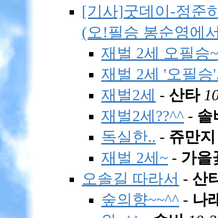
[기사]굿데이-정준
(오!필승 봉순영에서..
재벌 2세 오필승
재벌 2세 '오필승'.
재벌2세
-
산타
10
재벌2세??^^
-
솔
독실한..
-
쥬만지
재벌 2세~
-
가을
오솔길 따라서
-
산
숲의향~~^^
-
나