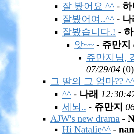
잘 봤어요 ^^
-
하
잘봤어여..^^
-
나
잘봤습니다.!
-
하
앗~~
-
쥬만지
쥬만지님,
07/29/04
(
0)
그 딸의 그 엄마?? ^
^^
-
나래
12:30:4
세뇌..
-
쥬만지
06
AJW's new drama
-
N
Hi Natalie^^
-
na