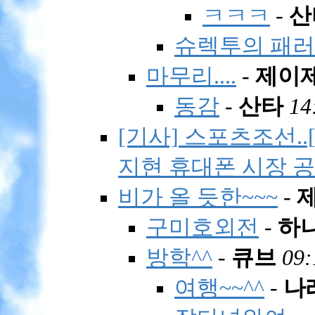
ㅋㅋㅋ
-
산
슈렉투의 패러디
마무리....
-
제이
동감
-
산타
14
[기사] 스포츠조선..[C
지현 휴대폰 시장 
비가 올 듯한~~~
-
구미호외전
-
하
방학^^
-
큐브
09:
여행~~^^
-
나