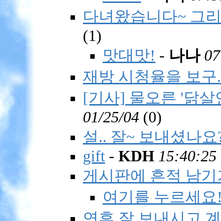
다녀왔습니다~ 그리
(
1)
맛대맛!
-
나나
07
재방 시청율을 보구.
[기사] 물오른 '닭살
01/25/04
(
0)
설.. 잘~ 보내셨나요
gift
-
KDH
15:40:25
게시판에 흔적 남기기
여기를 누르세요!
연휴 잘 보내시고 