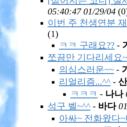
[젊어지는 코디] 
05:40:47 01/29/04
(
0
이번 주 천생연분 재
(
1)
ㅋㅋ 구래요??
-
쪼끔만 기다리세요~
의심스러운~~
-
리얼리즘...^^
-
ㅋㅋㅋ
-
나나
석구 벨~^^
-
바다
01
아싸~ 전화왔다