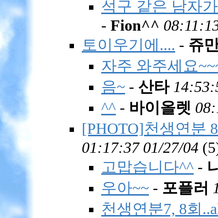
석구 같은 남자가 귀
-
Fion^^
08:11:13
토이우기에....
-
쥬
자주 와주세요~~
음~
-
산타
14:53:
^^
-
바이올렛
08:
[PHOTO]천생연분 8회
01:17:37 01/27/04
(
5
고맙습니다^^
-
우아~~
-
포플러
천생연분7, 8회..all p