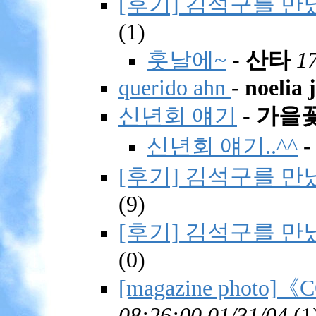
[후기] 김석구를 만났
(
1)
훗날에~
-
산타
1
querido ahn
-
noelia 
신년회 얘기
-
가을
신년회 얘기..^^
[후기] 김석구를 만났
(
9)
[후기] 김석구를 만났
(
0)
[magazine photo]
08:26:00 01/31/04
(
1