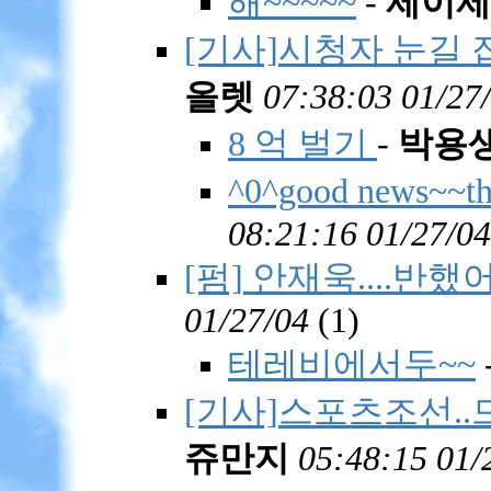
해~~~~~
-
제이제
[기사]시청자 눈길 
올렛
07:38:03 01/27
8 억 벌기
-
박용
^0^good news~~
08:21:16 01/27/04
[펌] 안재욱....반했어 
01/27/04
(
1)
테레비에서두~~
[기사]스포츠조선.
쥬만지
05:48:15 01/