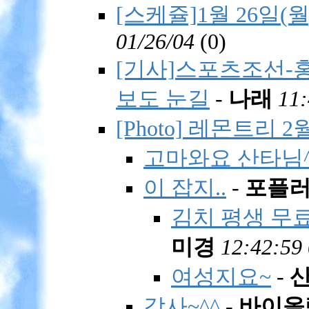
[스케쥴]1월 26일(월)
01/26/04
(
0)
[기사]스포츠조선-홍
보도 눈길
-
나래
11:
[Photo] 레몬트리 
고마와요 산타님^
이 잡지..
-
포플
김치 평생 무료로 
미경
12:42:59 
여성지요~
-
감사~^^
-
바이올