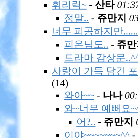
휘리릭~
-
산타
01:3
정말..
-
쥬만지
03
너무 피공하지만......
피온님도..
-
쥬만
드라마 감상문..^
사랑이 가득 담긴 포토?
(
14)
와아~~
-
나나
00:
와~너무 예뻐요~^
어?..
-
쥬만지
이야~~~~~~~^^
-