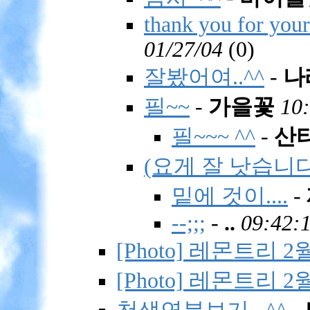
thank you for you
01/27/04
(
0)
잘봤어여..^^
-
나
필~~
-
가을꽃
10:
필~~~ ^^
-
산
(요게 잘 낫습니다
밑에 것이....
-
--;;;
-
..
09:42:1
[Photo] 레몬트리 
[Photo] 레몬트리 