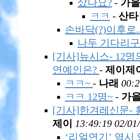
샀나요?
-
가
ㅋㅋ
-
산타
손바닥(?)이후로..
나두 기다리구 
[기사]뉴시스- 12
연예인은?
-
제이제
ㅋㅋ~
-
나래
00:2
ㅋㅋ 12명~
-
가
[기사]한겨레신문- 
제이
13:49:19 02/01
‘리얼연기’ 역시 안