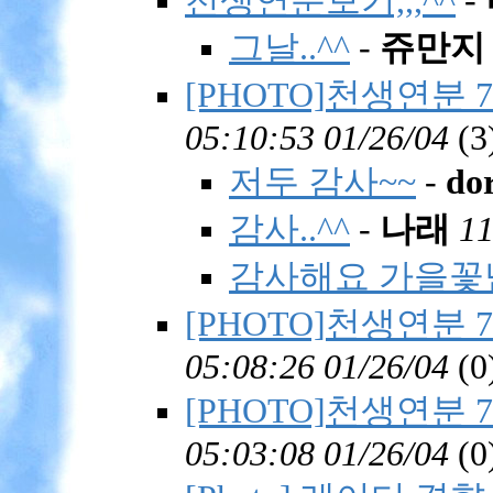
천생연분보기,,,^^
-
그날..^^
-
쥬만지
[PHOTO]천생연분 7회
05:10:53 01/26/04
(
3
저두 감사~~
-
do
감사..^^
-
나래
11
감사해요 가을꽃
[PHOTO]천생연분 7회
05:08:26 01/26/04
(
0
[PHOTO]천생연분 7회
05:03:08 01/26/04
(
0