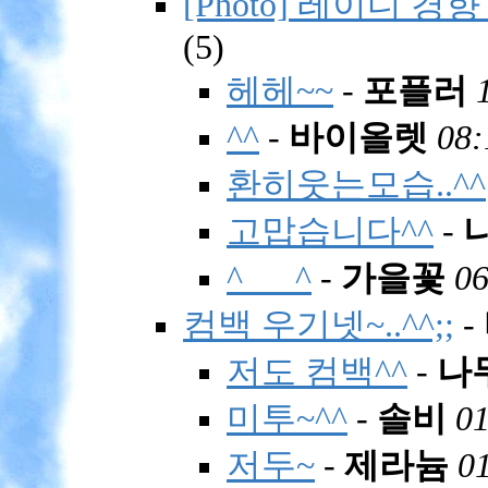
[Photo] 레이디 경향
(
5)
헤헤~~
-
포플러
^^
-
바이올렛
08:
환히웃는모습..^^
고맙습니다^^
-
^___^
-
가을꽃
06
컴백 우기넷~..^^;;
-
저도 컴백^^
-
나
미투~^^
-
솔비
01
저두~
-
제라늄
0