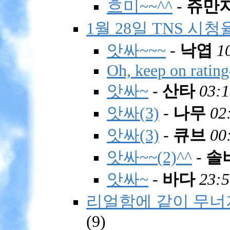
흐미~~^^
-
쥬만
1월 28일 TNS 시청
앗싸~~~
-
낙엽
1
Oh, keep on ratin
앗싸~
-
산타
03:1
앗싸(3)
-
나무
02
앗싸(3)
-
큐브
00
앗싸~~(2)^^
-
솔
앗싸~
-
바다
23:5
리얼함에 같이 무너
(
9)