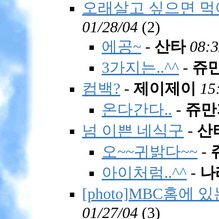
오래살고 싶으면 먹
01/28/04
(
2)
에공~
-
산타
08:3
3가지는..^^
-
쥬
컴백?
-
제이제이
15
온다간다..
-
쥬만
넘 이쁜 네식구
-
산
오~~귀밝다~~
-
아이처럼..^^
-
나
[photo]MBC홈에
01/27/04
(
3)