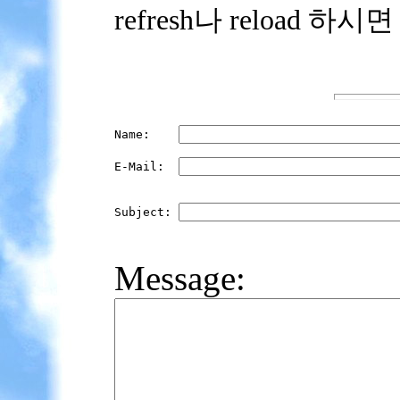
refresh나 reload 하시
Name:    
E-Mail:  
Subject: 
Message: