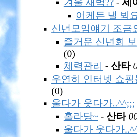
겨울 새벽??
-
제
어케든 낼 뵈요
신년모임얘기 조금요
즐거운 신년회 보
(
0)
체력관리
-
산타
우연히 인터넷 쇼핑몰
(
0)
울다가 웃다가..^^;;;
홀라당~
-
산타
0
울다가 웃다가..^^;