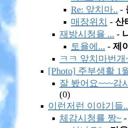
Re: 앞치마..
-
매장위치
-
산
재방시청율 ...
-
토욜에...
-
제
ㅋㅋ 앞치마번개
[Photo] 주부생활 
잘 봤어요~~~감
(
0)
이런저런 이야기들..
체감시청률 짱~