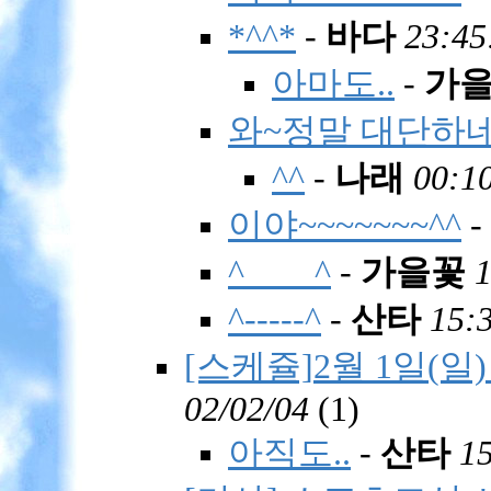
*^^*
-
바다
23:45
아마도..
-
가
와~정말 대단하네
^^
-
나래
00:10
이야~~~~~~~^^
-
^____^
-
가을꽃
1
^-----^
-
산타
15:
[스케쥴]2월 1일(일) 
02/02/04
(
1)
아직도..
-
산타
15