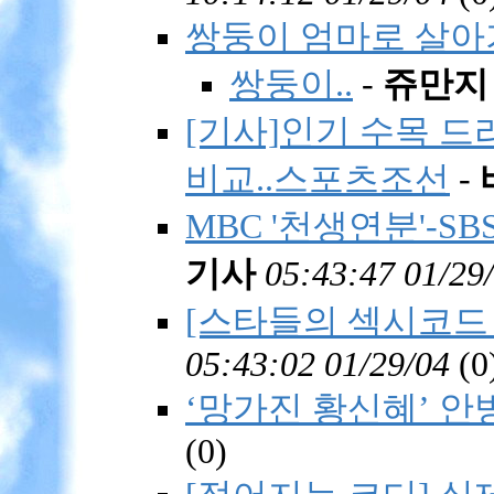
쌍둥이 엄마로 살아가
쌍둥이..
-
쥬만지
[기사]인기 수목 드라
비교..스포츠조선
-
MBC '천생연분'-S
기사
05:43:47 01/29
[스타들의 섹시코드
05:43:02 01/29/04
(
0
‘망가진 황신혜’ 안
(
0)