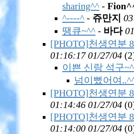
sharing^^
-
Fion^
^----^
-
쥬만지
03
땡큐~^^
-
바다
01
[PHOTO]천생연분 8회
01:16:17 01/27/04
(
2
이쁜 신랑 석구~^
넘이뻤어여..^
[PHOTO]천생연분 8회
01:14:46 01/27/04
(
0
[PHOTO]천생연분 8회
01:14:00 01/27/04
(
0