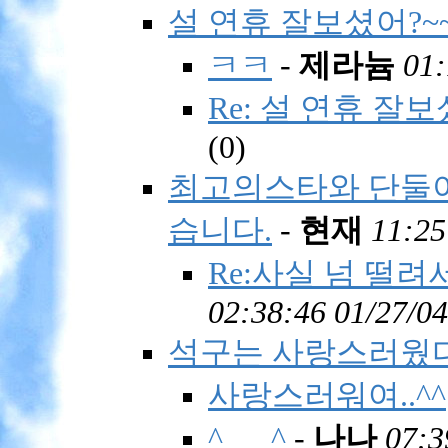
설 연휴 잘보셨어?~~
ㅋㅋ
-
제라늄
01:
Re: 설 연휴 잘보
(
0)
최고의스타와 단둘이
습니다.
-
현재
11:25
Re:사실 넘 떨
02:38:46 01/27/04
석구는 사랑스러웠다 
사랑스러워여..^^
^___^
-
나나
07:3