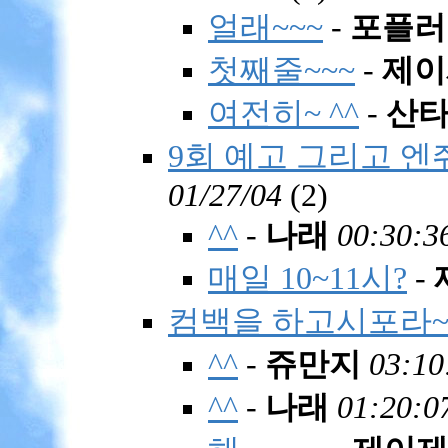
얼래~~~
-
포플러
첫째줄~~~
-
제이
여전히~ ^^
-
산
9회 예고 그리고 엔
01/27/04
(
2)
^^
-
나래
00:30:3
매일 10~11시?
-
컴백을 하고시포라~
^^
-
쥬만지
03:10
^^
-
나래
01:20:0