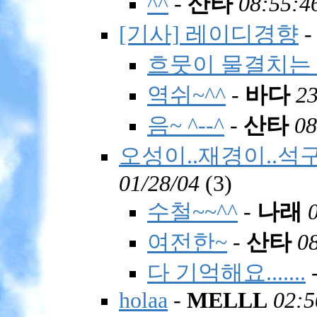
^^
-
산타
08:55:4
[기사] 레이디경향
흐뭇이 물결치는 
역쉬~^^
-
바다
23
음~ ^--^
-
산타
08
오성이..재경이..석구
01/28/04
(
3)
수철~~^^
-
나래
여전한~
-
산타
0
다 기억해요.......
holaa
-
MELLL
02:5