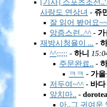
[기사] 스포츠조선..
사랑도 연상녀
-
쥬
잘 읽어 봤어요~~
앙증스런..^^
-
가
재방시청율이 ...
-
^^;;;;;
-
하니
15:0
주문완료..
-
ㅋㅋ
-
가을
저두여~^^
-
바다
앞치마..
-
dorote
아..그 귀여운