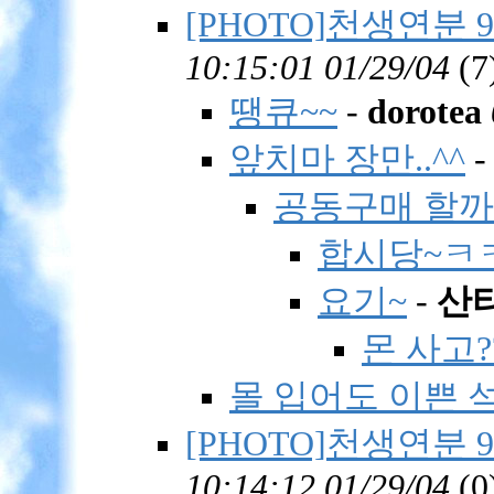
[PHOTO]천생연분 9회
10:15:01 01/29/04
(
7
땡큐~~
-
dorotea
앞치마 장만..^^
공동구매 할까
합시당~ㅋ
요기~
-
산
몬 사고?
몰 입어도 이쁜 석
[PHOTO]천생연분 9회
10:14:12 01/29/04
(
0