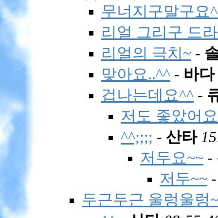
무너지구말구요^
리얼 그리구 드라마
리얼의 극치~
-
맞아요..^^
-
바다
겁나는데요^^
-
저도 좋았어요.
^^;;;;
-
산타
15
저두요~~
-
저두~~
두근두근 울렁울렁~