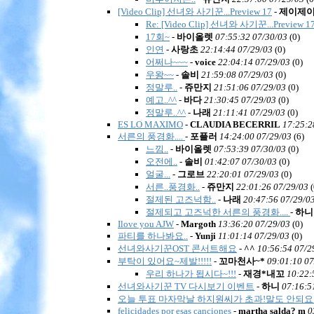
[Video Clip] 선녀와 사기꾼...Preview 17
-
제이제
Re: [Video Clip] 선녀와 사기꾼...Preview 1
17회~
-
바이올렛
07:55:32 07/30/03
(
0)
인연
-
사랑초
22:14:44 07/29/03
(
0)
어쩌나~~~
-
voice
22:04:14 07/29/03
(
0)
우왕~~
-
솔비
21:59:08 07/29/03
(
0)
정말루..
-
쥬만지
21:51:06 07/29/03
(
0)
예고..^^
-
바다
21:30:45 07/29/03
(
0)
정말루..^^
-
나래
21:11:41 07/29/03
(
0)
ES LO MAXIMO
-
CLAUDIA BECERRIL
17:25:2
서른의 풍경화....
-
포플러
14:24:00 07/29/03
(
6)
느낌..
-
바이올렛
07:53:39 07/30/03
(
0)
오전에..
-
솔비
01:42:07 07/30/03
(
0)
얼굴...
-
그로브
22:20:01 07/29/03
(
0)
서른..풍경화..
-
쥬만지
22:01:26 07/29/03
(
절제된 고즈넉함..
-
나래
20:47:56 07/29/0
절제되고 고즈넉한 서른의 풍경화....
-
하니
Ilove you AJW
-
Margoth
13:36:20 07/29/03
(
0)
파티를 하나봐요..
-
Yunji
11:01:14 07/29/03
(
0)
선녀와사기꾼OST 콘서트해요
-
^^
10:56:54 07/2
부탁이 있어요~제발!!!!!
-
꼬마천사~*
09:01:10 07
우리 하나가 됩시다~!!!
-
재경*내꼬
10:22:
선녀와사기꾼 TV 다시보기 이벤트
-
하니
07:16:5
오늘 투표 마자막날 하지원씨가 초과!말도 안되요
felicidades por esas canciones
-
martha salda? m
0