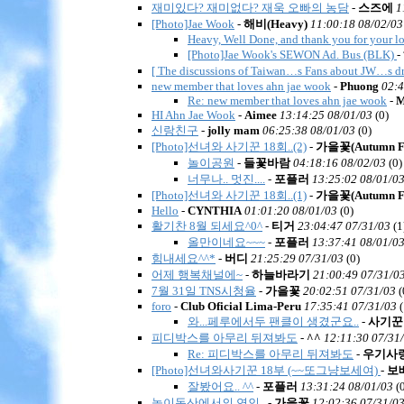
재미있다? 재미없다? 재욱 오빠의 농담
-
스즈에
1
[Photo]Jae Wook
-
해비(Heavy)
11:00:18 08/02/03
Heavy, Well Done, and thank you for your lo
[Photo]Jae Wook's SEWON Ad. Bus (BLK)
-
[ The discussions of Taiwan…s Fans about JW…s d
new member that loves ahn jae wook
-
Phuong
02:4
Re: new member that loves ahn jae wook
-
M
HI Ahn Jae Wook
-
Aimee
13:14:25 08/01/03
(
0)
신랑친구
-
jolly mam
06:25:38 08/01/03
(
0)
[Photo]선녀와 사기꾼 18회..(2)
-
가을꽃(Autumn Fl
놀이공원
-
들꽃바람
04:18:16 08/02/03
(
0)
너무나.. 멋진....
-
포플러
13:25:02 08/01/0
[Photo]선녀와 사기꾼 18회..(1)
-
가을꽃(Autumn Fl
Hello
-
CYNTHIA
01:01:20 08/01/03
(
0)
활기찬 8월 되세요^0^
-
티거
23:04:47 07/31/03
(
1
올만이네요~~~
-
포플러
13:37:41 08/01/0
힘내세요^^*
-
버디
21:25:29 07/31/03
(
0)
어제 행복채널에~
-
하늘바라기
21:00:49 07/31/0
7월 31일 TNS시청율
-
가을꽃
20:02:51 07/31/03
(
foro
-
Club Oficial Lima-Peru
17:35:41 07/31/03
(
와...페루에서두 팬클이 생겼군요..
-
사기꾼
피디박스를 아무리 뒤져봐도
-
^^
12:11:30 07/31
Re: 피디박스를 아무리 뒤져봐도
-
우기사
[Photo]선녀와사기꾼 18부 (~~또그냥보세여)
-
보
잘봤어요.. ^^
-
포플러
13:31:24 08/01/03
(
놀이동산에서의 연인..
-
가을꽃
12:02:36 07/31/0