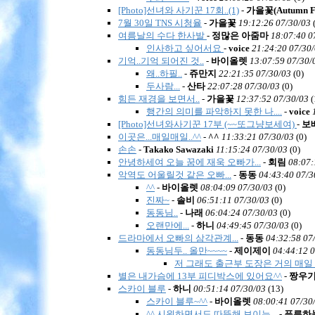
[Photo]선녀와 사기꾼 17회..(1)
-
가을꽃(Autumn Fl
7월 30일 TNS 시청율
-
가을꽃
19:12:26 07/30/03
여름날의 수다 한사발
-
정많은 아줌마
18:07:40 0
인사하고 싶어서요
-
voice
21:24:20 07/30
기억..기억 되어진 것..
-
바이올렛
13:07:59 07/30/
왜..하필..
-
쥬만지
22:21:35 07/30/03
(
0)
두사람...
-
산타
22:07:28 07/30/03
(
0)
힘든 재경을 보면서..
-
가을꽃
12:37:52 07/30/03
(
행간의 의미를 파악하지 못한 나....
-
voice
[Photo]선녀와사기꾼 17부 (~~또그냥보세여)
-
보
이곳은...매일매일..^^
-
^^
11:33:21 07/30/03
(
0)
손손
-
Takako Sawazaki
11:15:24 07/30/03
(
0)
안녕하세여 오늘 꿈에 재욱 오빠가...
-
회림
08:07:
악역도 어울릴것 같은 오빠...
-
동동
04:43:40 07/3
^^
-
바이올렛
08:04:09 07/30/03
(
0)
진짜~
-
솔비
06:51:11 07/30/03
(
0)
동동님..
-
나래
06:04:24 07/30/03
(
0)
오랜만에...
-
하니
04:49:45 07/30/03
(
0)
드라마에서 오빠의 삼각관계...
-
동동
04:32:58 07
동동님두.. 올만~~~~
-
제이제이
04:44:12 
저 그래도 출근부 도장은 거의 매일
별은 내가슴에 13부 피디박스에 있어요^^
-
짱우
스카이 블루
-
하니
00:51:14 07/30/03
(
13)
스카이 블루~^^
-
바이올렛
08:00:41 07/30
^^ 시원하면서도 따뜻해 보이는...
-
푸른하