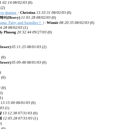
1:02:14 08/02/03
(
0)
(
2)
ve sharing.
-
Christina
13:33:31 08/02/03
(
0)
해비(Heavy)
11:01:28 08/02/03
(
0)
rama ¨Fairy and Swindler〃 ]
-
Winnie
08:20:35 08/02/03
(
0)
4:28 08/02/03
(
1)
y Phuong
20:32:44 09/27/03
(
0)
ower)
05:11:25 08/01/03
(
2)
3
(
0)
ower)
05:09:48 08/01/03
(
0)
)
3
(
0)
3
(
0)
0)
1)
13:15:00 08/01/03
(
0)
/03
(
1)
랑
13:12:38 07/31/03
(
0)
배
12:05:28 07/31/03
(
1)
0)
3
(
0)