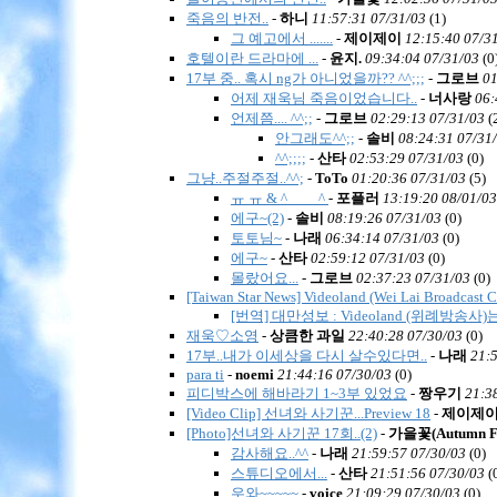
죽음의 반전..
-
하니
11:57:31 07/31/03
(
1)
그 예고에서 .......
-
제이제이
12:15:40 07/3
호텔이란 드라마에 ...
-
윤지.
09:34:04 07/31/03
(
0
17부 중.. 혹시 ng가 아니었을까?? ^^;;;
-
그로브
01
어제 재욱님 죽음이었습니다..
-
너사랑
06:
언제쯤.... ^^;;
-
그로브
02:29:13 07/31/03
(
안그래도^^;;
-
솔비
08:24:31 07/31
^^;;;;
-
산타
02:53:29 07/31/03
(
0)
그냥..주절주절..^^;
-
ToTo
01:20:36 07/31/03
(
5)
ㅠ ㅠ & ^____^
-
포플러
13:19:20 08/01/03
에구~(2)
-
솔비
08:19:26 07/31/03
(
0)
토토님~
-
나래
06:34:14 07/31/03
(
0)
에구~
-
산타
02:59:12 07/31/03
(
0)
몰랐어요...
-
그로브
02:37:23 07/31/03
(
0)
[Taiwan Star News] Videoland (Wei Lai Broadcast C
[번역] 대만성보 : Videoland (위례방송
재욱♡소영
-
상큼한 과일
22:40:28 07/30/03
(
0)
17부..내가 이세상을 다시 살수있다면..
-
나래
21:
para ti
-
noemi
21:44:16 07/30/03
(
0)
피디박스에 해바라기 1~3부 있었요
-
짱우기
21:3
[Video Clip] 선녀와 사기꾼...Preview 18
-
제이제
[Photo]선녀와 사기꾼 17회..(2)
-
가을꽃(Autumn Fl
감사해요..^^
-
나래
21:59:57 07/30/03
(
0)
스튜디오에서...
-
산타
21:51:56 07/30/03
(
우와~~~~~
-
voice
21:09:29 07/30/03
(
0)