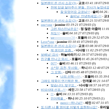
일본팬이 쓴 선사 소감 (3)
-
교코
03:41:18 07/29/0
전에 답글 달아주신 분들.. 인사가 늦었네
잘 읽었어요 교코님^^
-
솔비
04:26:
솔비님, 안녕하세요~^^
-
교
일본팬이 쓴 선사 소감 (2)
-
교코
03:21:53 07/29/0
one+one
-
jasmine
03:19:21 07/29/03
(
3)
그런 쟈스민님은요?
-
정 많은 아줌마
11:0
저도^^
-
솔비
04:10:27 07/29/03
(
0)
we~~~~~~~~~~`^^
-
포플러
03:29:52 07/29
Love*one
-
jasmine
03:10:41 07/29/03
(
0)
일본팬이 쓴 선사 소감 (1)
-
교코
03:08:30 07/29/0
제 생각은 요즘...
-
너사랑
11:02:29 07/29/
보배님! 감사
-
하늘바라기
02:39:57 07/29/03
(
0)
친구를 만나고 와서..
-
포플러
01:45:26 07/29/03
(
어??
-
솔비
03:46:11 07/29/03
(
0)
소*양, 김천, 두사람..
-
하니
03:12:40 07/29
그 오뎅~
-
산타
03:05:48 07/29/03
(
1)
나의 선택~~^^;;
-
포플러
03:35:39 
그래도 재욱이 연기력은 짱...
-
안개꽃
00:21:14 07
맞습니다..맞구요...
-
너사랑
08:57:16 07/2
비상사태 선포...^^
-
세인
23:58:17 07/28/03
(
3)
^^
-
솔비
04:13:31 07/29/03
(
0)
언어팩을 ..
-
하니
00:25:10 07/29/03
(
1)
merci~~하니님!!
-
세인
02:07:31 07
또 다른 나 를 영어로 어떻게 표현하나요?
-
유리