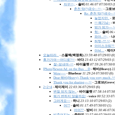
자꾸^^;;
-
솔비
01:46:07 07/30/03
(
춘천 막(?)국수~ ^^;;
-
그로
Re: 춘천 막(?)국수~ ^^
늦었지만..
-
^^ 해기님~
-
방가 방가~~ ^
헉~
-
솔비
06:
와아...^^;;
-
나
허헛~!!! ^^
-
푸
아이스크림??
아뉘....
-
제이
오늘따라...
-
스몰백(백명희)
23:59:48 07/29/03
(
0
휴가가여~~어디로?^^
-
바다
23:43:12 07/29/03
(
1
잘~보내여~^^
-
바이올렛
07:59:26 07/30/0
[Photo]Sewon Ad. on the Bus ...:D
-
해비(Heavy)
22
Wow~~~
-
Bluebear
11:29:24 07/30/03
(
0)
Dear 해비(Heavy) ,Thank you very much..^^
Thank you for sharing~~ ^^
-
그로브(Grove
2+2=4
-
제이제이
22:03:36 07/29/03
(
6)
변질 되지 않는..
-
바이올렛
07:58:14 07/30
뭐가 변하지 않을까요/
-
voice
00:52:33 07
그러게요~~
-
하니
23:13:10 07/29/03
(
2)
어??
-
솔비
01:17:49 07/30/03
(
1)
어어??
-
밤비
01:30:46 07/3
비추어지는..
-
쥬만지
22:57:00 07/29/03
(
0